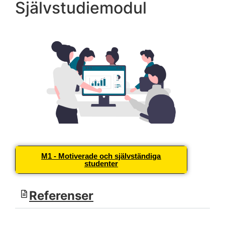
Självstudiemodul
M1 - Motiverade och självständiga
studenter
Referenser