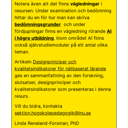
Notera även att det finns
vägledningar
i
resursen. Under examination och bedömning
hittar du en för hur man kan skriva
bedömningsgrunder
och under
fördjupningar finns en vägledning rörande
AI
i högre utbildning
. Inom området AI finns
också självstudiemoduler på ett antal olika
teman.
Artikeln
Designprinciper och
kvalitetsindikatorer för nätbaserat lärande
ges en sammanfattning av den forskning,
slutsatser, designprinciper och
kvalitetsindikatorer som presenteras i denna
resurs.
Vill du bidra, kontakta
sektion.hogskolepedagogik@lnu.se
Linda Reneland-Forsman, PhD