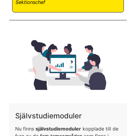
Sektionschef
Självstudiemoduler
Nu finns
självstudiemoduler
kopplade till de
fyra av de
fem temaområden
som finns i